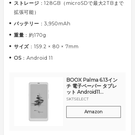
ストレージ
：128GB（
microSD
で最大2TBまで
拡張可能）
バッテリー
：3,950mAh
重量
：約170g
サイズ
：159.2 × 80 × 7mm
OS
：
Android
11
BOOX Palma 6.13イン
チ 電子ペーパー タブレ
ット Android11
GooglePlay搭載 (ホワ
SKTSELECT
イト)
Amazon