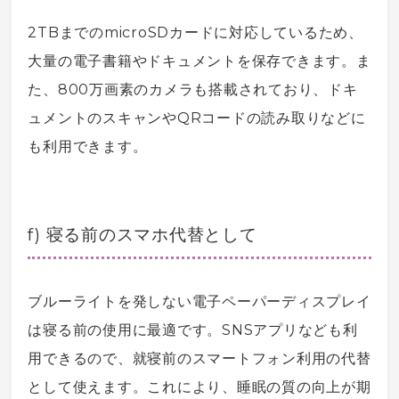
2TBまでの
microSD
カードに対応しているため、
大量の
電子書籍
やドキュメントを保存できます。ま
た、800万画素のカメラも搭載されており、ドキ
ュメントのスキャンや
QRコード
の読み取りなどに
も利用できます。
f) 寝る前の
スマホ
代替として
ブルーライト
を発しない
電子ペーパー
ディスプレイ
は寝る前の使用に最適です。
SNS
アプリなども利
用できるので、就寝前の
スマートフォン
利用の代替
として使えます。これにより、睡眠の質の向上が期