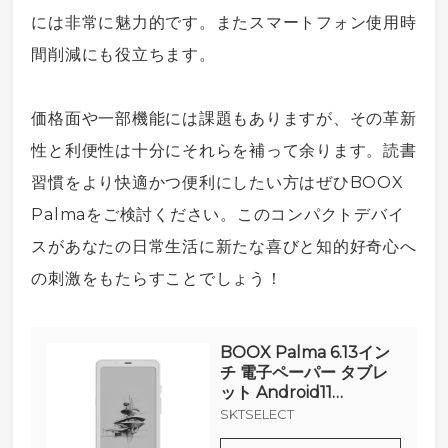
には非常に魅力的です。また
スマートフォン
使用時
間削減にも役立ちます。
価格面や一部機能には課題もありますが、その革新
性と利便性は十分にそれらを補って余ります。読書
習慣をより快適かつ便利にしたい方はぜひBOOX
Palmaをご検討ください。このコンパクトデ
バイ
ス
があなたの日常生活に新たな喜びと知的好奇心へ
の刺激をもたらすことでしょう！
BOOX Palma 6.13イン
チ 電子ペーパー タブレ
ット Android11
GooglePlay搭載 (ホワ
SKTSELECT
イト)