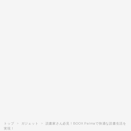
トップ
>
ガジェット
>
読書家さん必見！BOOX Palmaで快適な読書生活を
実現！