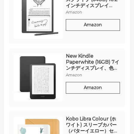
インチディスプレイ
Kindle史上初の手書き入
Amazon
力機能搭載 プレミアムペ
ン付き (2022年発売)
Amazon
New Kindle
Paperwhite (16GB) 7イ
ンチディスプレイ、色調
調節ライト、12週間持続
Amazon
バッテリー、広告なし、
ブラック
Amazon
Kobo Libra Colour (ホ
ワイト) スリープカバー
（バターイエロー）セッ