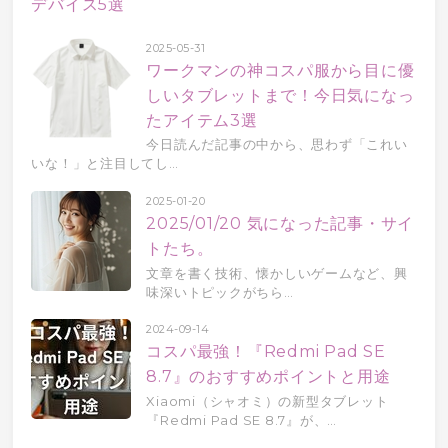
2025-05-31
ワークマンの神コスパ服から目に優
しいタブレットまで！今日気になっ
たアイテム3選
今日読んだ記事の中から、思わず「これい
いな！」と注目してし…
2025-01-20
2025/01/20 気になった記事・サイ
トたち。
文章を書く技術、懐かしいゲームなど、興
味深いトピックがちら…
2024-09-14
コスパ最強！『Redmi Pad SE
8.7』のおすすめポイントと用途
Xiaomi（シャオミ）の新型タブレット
『Redmi Pad SE 8.7』が、…