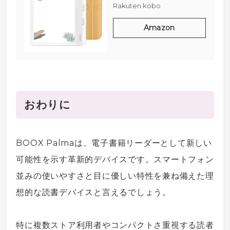
ト/カラー対応/書き込み
Rakuten
kobo
機能/Eink/電子書籍リー
ダー / 32 GB/防水 /
Amazon
IPX8 / Wi-Fi/タッチスク
リーン/タブレッ
ト/ComfortLight PRO
おわりに
BOOX Palmaは、
電子書籍
リーダーとして新しい
可能性を示す革新的デ
バイス
です。
スマートフォン
並みの使いやすさと目に優しい特性を兼ね備えた理
想的な読書デ
バイス
と言えるでしょう。
特に複数ストア利用者やコンパクトさ重視する読者