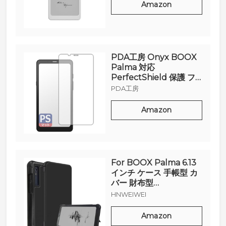
Amazon
PDA工房 Onyx BOOX
Palma 対応
PerfectShield 保護 フ
ィルム 反射低減 防指紋
PDA
工房
日本製
Amazon
For BOOX Palma 6.13
インチ ケース 手帳型 カ
バー 財布型
【HNWEIWEI】カード
HNWEIWEI
ポケット付き 高級 PUレ
ザー 手触りが良い マグ
Amazon
ネット開閉 落下防止 衝