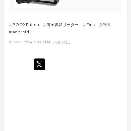
撃吸収 耐摩擦 360度保
護 スタンド機能付き マ
グネット式 カード収納
スタンド機能(ブラック)
#
BOOXPalma
#
電子書籍リーダー
#
Eink
#
読書
#
Android
miteno
2024-11-10 08:41
読者になる